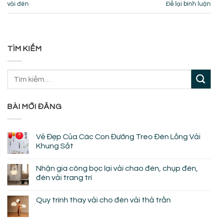
vải đèn
Để lại bình luận
TÌM KIẾM
BÀI MỚI ĐĂNG
Vẻ Đẹp Của Các Con Đường Treo Đèn Lồng Vải
Khung Sắt
Không
có
Nhận gia công bọc lại vải chao đèn, chụp đèn,
bình
luận
đèn vải trang trí
ở
Vẻ
Không
Đẹp
có
Quy trình thay vải cho đèn vải thả trần
Của
bình
Các
luận
Không
Con
ở
có