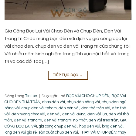
Gia Công Bọc Lại Vải Chao Đèn và Chụp Đèn, Đèn Vải
trang trí Chào mừng bạn đến với dịch vụ gia công bọc lại
vải chao đèn, chụp đèn và đèn vải trang trí của chúng tôi!
Với nhiều năm kinh nghiệm trong lĩnh vực nội thất và trang
trí và các đối tác […]
TIẾP TỤC ĐỌC
→
Đăng trong
Tin tức
|
Được gắn thẻ
BỌC VẢI CHO CHỤP ĐÈN
,
BỌC VẢI
CHO ĐÈN THẢ TRẦN
,
chao đèn vải
,
chụp đèn bằng vải
,
chụp đèn ngủ
bằng vải
,
chụp đèn vải tphcm
,
đèn nón vải
,
đèn thả trần vải
,
đèn thả
vải
,
đèn tường chao vải
,
đèn vải
,
đèn vải đứng
,
đèn vải lụa
,
đèn vải thả
trần
,
đèn vải trang trí
,
đèn vải trang trí nội thất
,
đèn vải treo trần
,
GIA
CÔNG BỌC LẠI VẢI
,
gia công chụp đèn vải
,
hộp đèn vải
,
lòng đèn vải
,
lòng đèn vải giá rẻ
,
sản xuất chụp đèn vải
,
THAY VẢI CHỤP ĐÈN'
,
thay