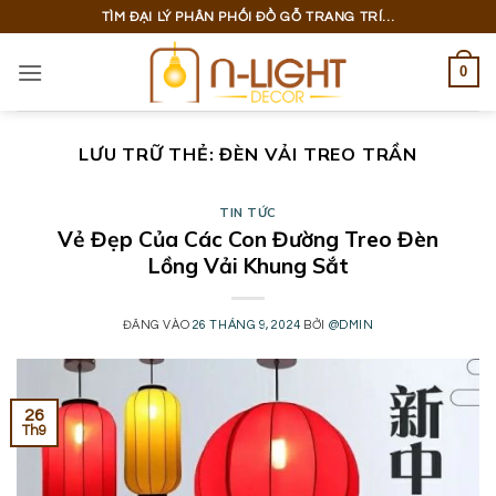
Bỏ
TÌM ĐẠI LÝ PHÂN PHỐI ĐỒ GỖ TRANG TRÍ...
qua
nội
0
dung
LƯU TRỮ THẺ:
ĐÈN VẢI TREO TRẦN
TIN TỨC
Vẻ Đẹp Của Các Con Đường Treo Đèn
Lồng Vải Khung Sắt
ĐĂNG VÀO
26 THÁNG 9, 2024
BỞI
@DMIN
26
Th9