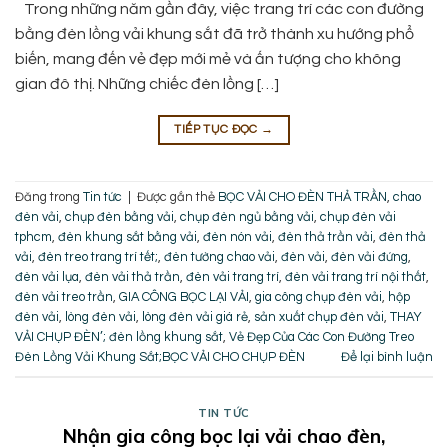
Trong những năm gần đây, việc trang trí các con đường
bằng đèn lồng vải khung sắt đã trở thành xu hướng phổ
biến, mang đến vẻ đẹp mới mẻ và ấn tượng cho không
gian đô thị. Những chiếc đèn lồng […]
TIẾP TỤC ĐỌC
→
Đăng trong
Tin tức
|
Được gắn thẻ
BỌC VẢI CHO ĐÈN THẢ TRẦN
,
chao
đèn vải
,
chụp đèn bằng vải
,
chụp đèn ngủ bằng vải
,
chụp đèn vải
tphcm
,
đèn khung sắt bằng vải
,
đèn nón vải
,
đèn thả trần vải
,
đèn thả
vải
,
đèn treo trang trí tết;
,
đèn tường chao vải
,
đèn vải
,
đèn vải đứng
,
đèn vải lụa
,
đèn vải thả trần
,
đèn vải trang trí
,
đèn vải trang trí nội thất
,
đèn vải treo trần
,
GIA CÔNG BỌC LẠI VẢI
,
gia công chụp đèn vải
,
hộp
đèn vải
,
lòng đèn vải
,
lòng đèn vải giá rẻ
,
sản xuất chụp đèn vải
,
THAY
VẢI CHỤP ĐÈN’; đèn lồng khung sắt
,
Vẻ Đẹp Của Các Con Đường Treo
Đèn Lồng Vải Khung Sắt;BỌC VẢI CHO CHỤP ĐÈN
Để lại bình luận
TIN TỨC
Nhận gia công bọc lại vải chao đèn,