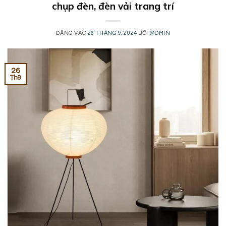
chụp đèn, đèn vải trang trí
ĐĂNG VÀO
26 THÁNG 9, 2024
BỞI
@DMIN
26
Th9