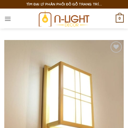
Bỏ
TÌM ĐẠI LÝ PHÂN PHỐI ĐỒ GỖ TRANG TRÍ...
qua
nội
0
dung
Add to
wishlist