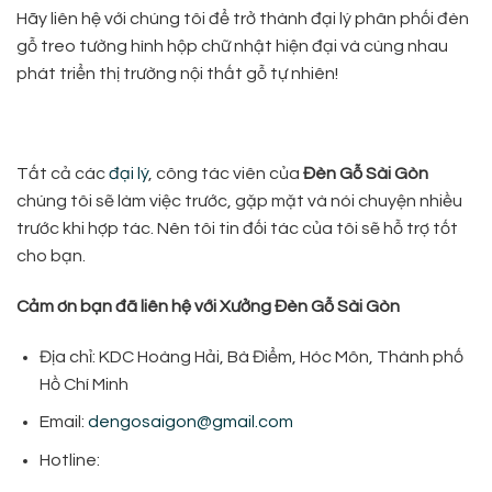
Hãy liên hệ với chúng tôi để trở thành đại lý phân phối đèn
gỗ treo tường hình hộp chữ nhật hiện đại và cùng nhau
phát triển thị trường nội thất gỗ tự nhiên!
Tất cả các
đại lý
, công tác viên của
Đèn Gỗ Sài Gòn
chúng tôi sẽ làm việc trước, gặp mặt và nói chuyện nhiều
trước khi hợp tác. Nên tôi tin đối tác của tôi sẽ hỗ trợ tốt
cho bạn.
Cảm ơn bạn đã liên hệ với Xưởng Đèn Gỗ Sài Gòn
Địa chỉ: KDC Hoàng Hải, Bà Điểm, Hóc Môn, Thành phố
Hồ Chí Minh
Email:
dengosaigon@gmail.com
Hotline: