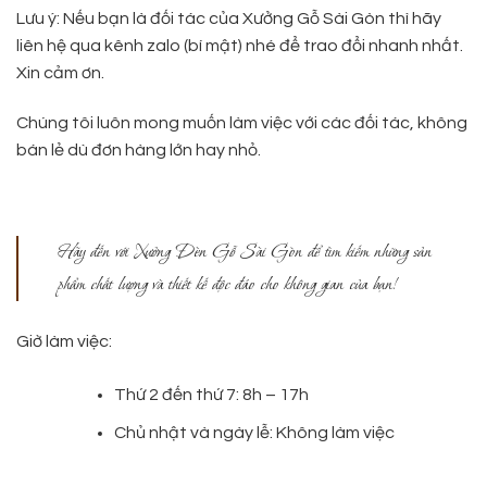
Lưu ý: Nếu bạn là đối tác của Xưởng Gỗ Sài Gòn thì hãy
liên hệ qua kênh zalo (bí mật) nhé để trao đổi nhanh nhất.
Xin cảm ơn.
Chúng tôi luôn mong muốn làm việc với các đối tác, không
bán lẻ dù đơn hàng lớn hay nhỏ.
Hãy đến với Xưởng Đèn Gỗ Sài Gòn để tìm kiếm những sản
phẩm chất lượng và thiết kế độc đáo cho không gian của bạn!
Giờ làm việc:
Thứ 2 đến thứ 7: 8h – 17h
Chủ nhật và ngày lễ: Không làm việc