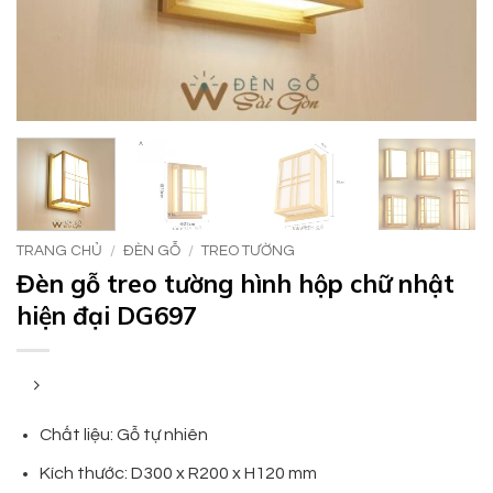
TRANG CHỦ
/
ĐÈN GỖ
/
TREO TƯỜNG
Đèn gỗ treo tường hình hộp chữ nhật
hiện đại DG697
Chất liệu: Gỗ tự nhiên
Kích thước: D300 x R200 x H120 mm