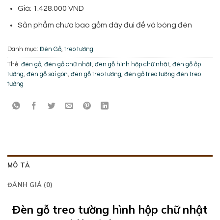
Giá: 1.428.000 VND
Sản phẩm chưa bao gồm dây đui đế và bóng đèn
Danh mục:
Đèn Gỗ
,
treo tường
Thẻ:
đèn gỗ
,
đèn gỗ chữ nhật
,
đèn gỗ hình hộp chữ nhật
,
đèn gỗ ốp
tường
,
đèn gỗ sài gòn
,
đèn gỗ treo tường
,
đèn gỗ treo tường đèn treo
tường
MÔ TẢ
ĐÁNH GIÁ (0)
Đèn gỗ treo tường hình hộp chữ nhật