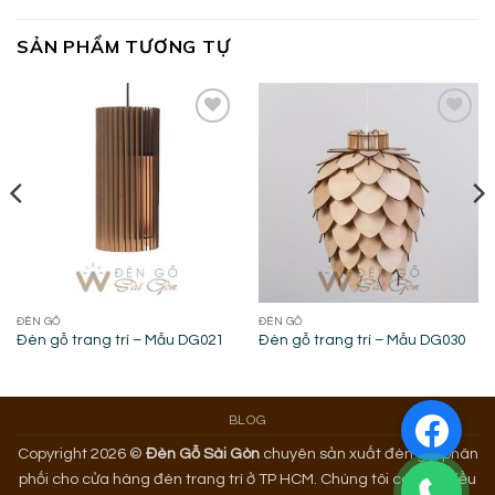
SẢN PHẨM TƯƠNG TỰ
Add to
Add to
wishlist
wishlist
ĐÈN GỖ
ĐÈN GỖ
Đèn gỗ trang trí – Mẫu DG021
Đèn gỗ trang trí – Mẫu DG030
BLOG
Copyright 2026 ©
Đèn Gỗ Sài Gòn
chuyên sản xuất đèn gỗ, phân
phối cho cửa hàng đèn trang trí ở TP HCM. Chúng tôi có rất nhiều