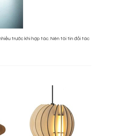
iều trước khi hợp tác. Nên tôi tin đối tác
 to
Add to
list
wishlist