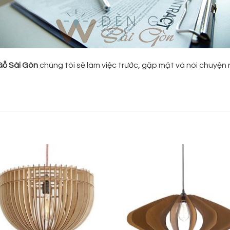
Gỗ Sài Gòn
chúng tôi sẽ làm việc trước, gặp mặt và nói chuyện nh
Add to
Add
wishlist
wish