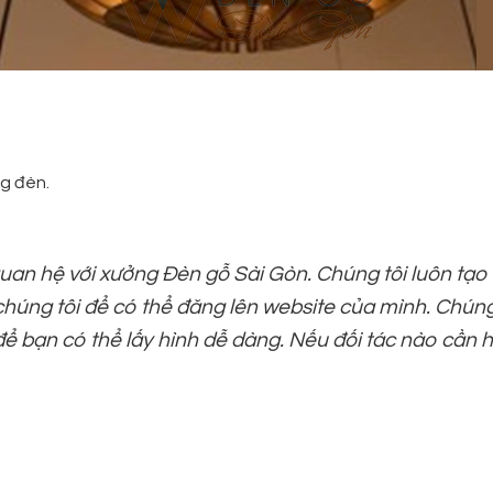
g đèn.
quan hệ với xưởng Đèn gỗ Sài Gòn. Chúng tôi luôn tạ
 chúng tôi để có thể đăng lên website của mình. Chún
để bạn có thể lấy hình dễ dàng. Nếu đối tác nào cần h