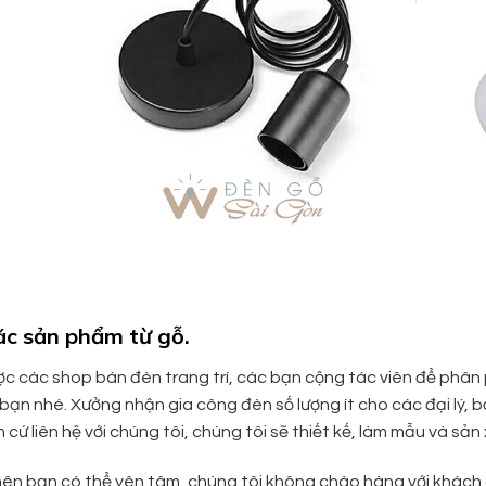
các sản phẩm từ gỗ.
c các shop bán đèn trang trí, các bạn cộng tác viên để phâ
bạn nhé. Xưởng nhận gia công đèn số lượng ít cho các đại lý, 
n cứ liên hệ với chúng tôi, chúng tôi sẽ thiết kế, làm mẫu và 
nên bạn có thể yên tâm, chúng tôi không chào hàng với khách