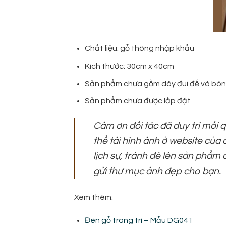
Chất liệu: gỗ thông nhập khẩu
Kích thước: 30cm x 40cm
Sản phẩm chưa gồm dây đui đế và bón
Sản phẩm chưa được lắp đặt
Cảm ơn đối tác đã duy trì mối 
thể tải hình ảnh ở website của
lịch sự, tránh đè lên sản phẩm 
gửi thư mục ảnh đẹp cho bạn.
Xem thêm:
Đèn gỗ trang trí – Mẫu DG041