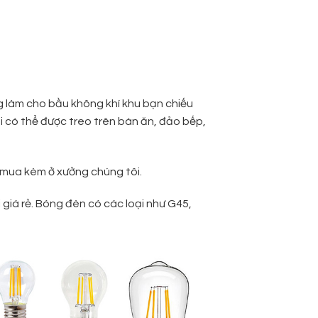
g làm cho bầu không khí khu bạn chiếu
i có thể được treo trên bàn ăn, đảo bếp,
 mua kèm ở xưởng chúng tôi.
giá rẻ. Bóng đèn có các loại như G45,