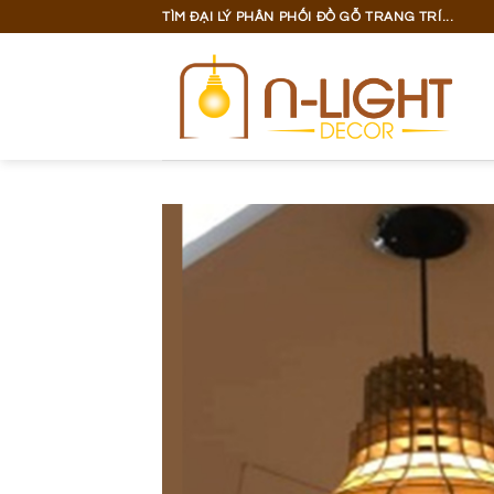
Bỏ
TÌM ĐẠI LÝ PHÂN PHỐI ĐỒ GỖ TRANG TRÍ...
qua
nội
dung