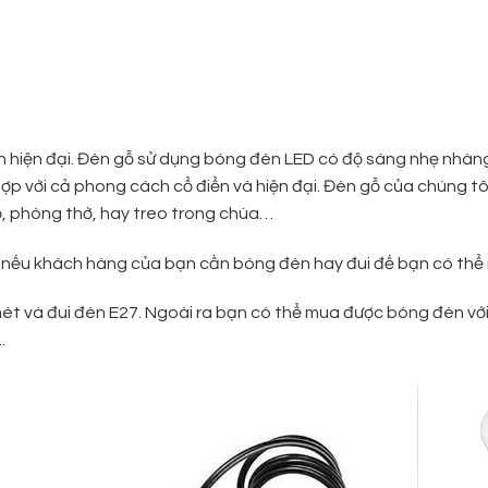
h hiện đại. Đèn gỗ sử dụng bóng đèn LED có độ sáng nhẹ nhàn
ợp với cả phong cách cổ điển và hiện đại. Đèn gỗ của chúng tô
, phòng thờ, hay treo trong chùa…
 nếu khách hàng của bạn cần bóng đèn hay đui đế bạn có thể
t và đui đèn E27. Ngoài ra bạn có thể mua được bóng đèn với 
.