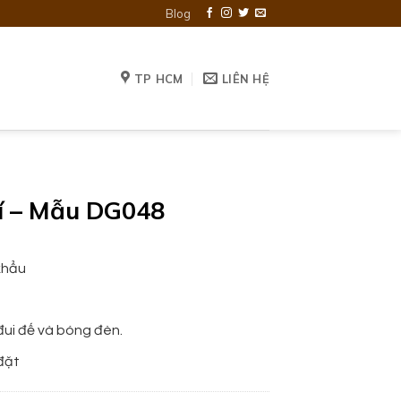
Blog
TP HCM
LIÊN HỆ
rí – Mẫu DG048
khẩu
ui đế và bóng đèn.
đặt