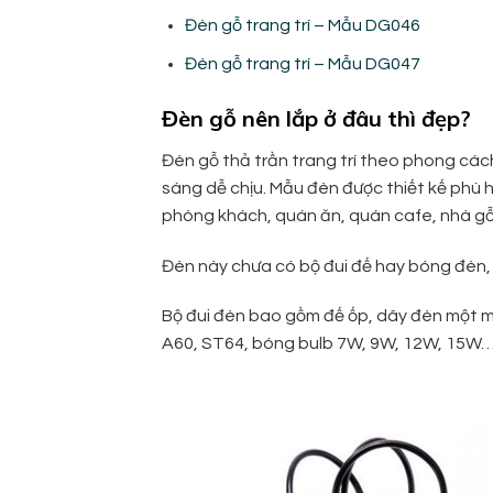
Đèn gỗ trang trí – Mẫu DG046
Đèn gỗ trang trí – Mẫu DG047
Đèn gỗ nên lắp ở đâu thì đẹp?
Đèn gỗ thả trần trang trí theo phong các
sáng dễ chịu. Mẫu đèn được thiết kế phù h
phòng khách, quán ăn, quán cafe, nhà gỗ
Đèn này chưa có bộ đui đế hay bóng đèn,
Bộ đui đèn bao gồm đế ốp, dây đèn một mé
A60, ST64, bóng bulb 7W, 9W, 12W, 15W…