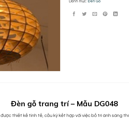
Danh mục:
Đèn Gỗ
Đèn gỗ trang trí – Mẫu DG048
ược thiết kế tinh tế, cầu kỳ kết hợp với việc bố trí ánh sáng t