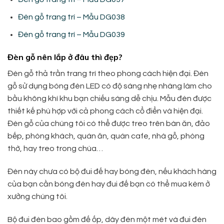
Đèn gỗ trang trí – Mẫu DG038
Đèn gỗ trang trí – Mẫu DG039
Đèn gỗ nên lắp ở đâu thì đẹp?
Đèn gỗ thả trần trang trí theo phong cách hiện đại. Đèn
gỗ sử dụng bóng đèn LED có độ sáng nhẹ nhàng làm cho
bầu không khí khu bạn chiếu sáng dễ chịu. Mẫu đèn được
thiết kế phù hợp với cả phong cách cổ điển và hiện đại.
Đèn gỗ của chúng tôi có thể được treo trên bàn ăn, đảo
bếp, phòng khách, quán ăn, quán cafe, nhà gỗ, phòng
thờ, hay treo trong chùa…
Đèn này chưa có bộ đui đế hay bóng đèn, nếu khách hàng
của bạn cần bóng đèn hay đui đế bạn có thể mua kèm ở
xưởng chúng tôi.
Bộ đui đèn bao gồm đế ốp, dây đèn một mét và đui đèn