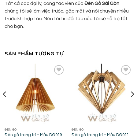
Tất cả các đại lý, công tác viên của
Đèn Gỗ Sài Gòn
chúng tôi sẽ làm việc trước, gặp mặt và nói chuyện nhiều
trước khi hợp tác. Nên tôi tin đối tác của tôi sẽ hỗ trợ tốt
cho bạn.
SẢN PHẨM TƯƠNG TỰ
Add to
Add to
wishlist
wishlist
ĐÈN GỖ
ĐÈN GỖ
Đèn gỗ trang trí – Mẫu DG019
Đèn gỗ trang trí – Mẫu DG011