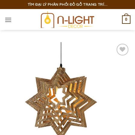
Bỏ
TÌM ĐẠI LÝ PHÂN PHỐI ĐỒ GỖ TRANG TRÍ...
qua
nội
0
dung
Add to
wishlist