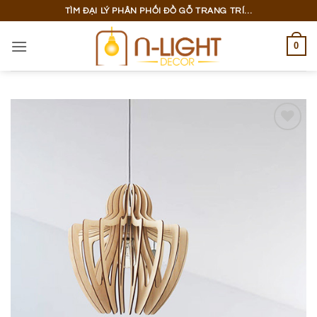
Bỏ
TÌM ĐẠI LÝ PHÂN PHỐI ĐỒ GỖ TRANG TRÍ...
qua
nội
0
dung
Add to
wishlist