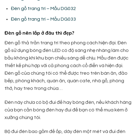
Đèn gỗ trang trí – Mẫu DG032
Đèn gỗ trang trí – Mẫu DG033
Đèn gỗ nên lắp ở đâu thì đẹp?
Đèn gỗ thả trần trang trí theo phong cách hiện đại. Đèn
gỗ sử dụng bóng đèn LED có độ sáng nhẹ nhàng làm cho
bầu không khí khu bạn chiếu sáng dễ chịu. Mẫu đèn được
thiết kế phù hợp với cả phong cách cổ điển và hiện đại.
Đèn gỗ của chúng tôi có thể được treo trên bàn ăn, đảo
bếp, phòng khách, quán ăn, quán cafe, nhà gỗ, phòng
thờ, hay treo trong chùa…
Đèn này chưa có bộ đui đế hay bóng đèn, nếu khách hàng
của bạn cần bóng đèn hay đui đế bạn có thể mua kèm ở
xưởng chúng tôi.
Bộ đui đèn bao gồm đế ốp, dây đèn một mét và đui đèn