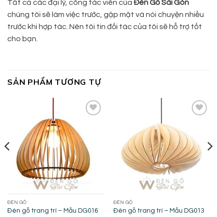
Tất cả các đại lý, công tác viên của
Đèn Gỗ Sài Gòn
chúng tôi sẽ làm việc trước, gặp mặt và nói chuyện nhiều
trước khi hợp tác. Nên tôi tin đối tác của tôi sẽ hỗ trợ tốt
cho bạn.
SẢN PHẨM TƯƠNG TỰ
Add to
Add to
wishlist
wishlist
ĐÈN GỖ
ĐÈN GỖ
Đèn gỗ trang trí – Mẫu DG016
Đèn gỗ trang trí – Mẫu DG013