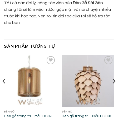
Tất cả các đại lý, công tác viên của
Đèn Gỗ Sài Gòn
chúng tôi sẽ làm việc trước, gặp mặt và nói chuyện nhiều
trước khi hợp tác. Nên tôi tin đối tác của tôi sẽ hỗ trợ tốt
cho bạn.
SẢN PHẨM TƯƠNG TỰ
Add to
Add to
wishlist
wishlist
ĐÈN GỖ
ĐÈN GỖ
Đèn gỗ trang trí – Mẫu DG020
Đèn gỗ trang trí – Mẫu DG030