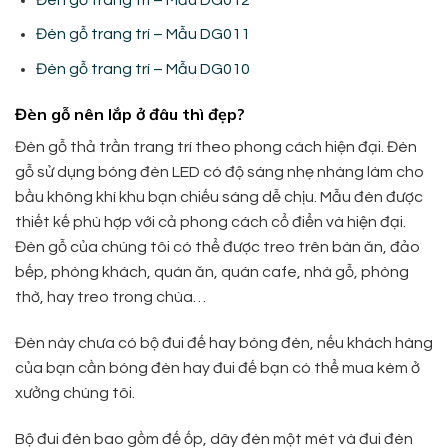
Đèn gỗ trang trí – Mẫu DG011
Đèn gỗ trang trí – Mẫu DG010
Đèn gỗ nên lắp ở đâu thì đẹp?
Đèn gỗ thả trần trang trí theo phong cách hiện đại. Đèn
gỗ sử dụng bóng đèn LED có độ sáng nhẹ nhàng làm cho
bầu không khí khu bạn chiếu sáng dễ chịu. Mẫu đèn được
thiết kế phù hợp với cả phong cách cổ điển và hiện đại.
Đèn gỗ của chúng tôi có thể được treo trên bàn ăn, đảo
bếp, phòng khách, quán ăn, quán cafe, nhà gỗ, phòng
thờ, hay treo trong chùa…
Đèn này chưa có bộ đui đế hay bóng đèn, nếu khách hàng
của bạn cần bóng đèn hay đui đế bạn có thể mua kèm ở
xưởng chúng tôi.
Bộ đui đèn bao gồm đế ốp, dây đèn một mét và đui đèn