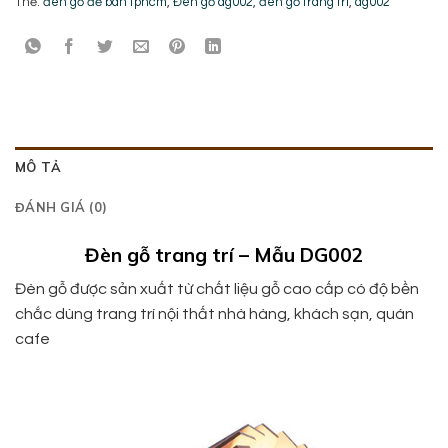
Thẻ:
đèn gỗ để bàn tphcm
,
Đèn gỗ dg002
,
đèn gỗ trang trí
,
dg002
MÔ TẢ
ĐÁNH GIÁ (0)
Đèn gỗ trang trí – Mẫu DG002
Đèn gỗ được sản xuất từ chất liệu gỗ cao cấp có độ bền
chắc dùng trang trí nội thất nhà hàng, khách sạn, quán
cafe