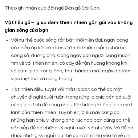
Theo ghi nhận của đội ngũ Đèn gỗ Sài Gòn.
Vật liệu gỗ – giúp đem thiên nhiên gần gũi vào không
gian sống của bạn
Với xu thế cuộc sống tất bật thời hiện đại, ngày càng
có nhiều áp lực và stress từ môi trường sống khói bụi,
công sở, đường phố. Càng ngày con người càng muốn
tìm về với thiên nhiên, cỏ cây để tận hưởng không khí
và cảm giác trong lành, thư thái sau một ngày dài làm
việc mệt mỏi và căng thẳng.
Tất nhiên điều tuyệt vời nhất là bạn có thể có một
chuyến đi nghỉ cuối tuần trong rừng, picnic bên bờ suối
cùng gia đình để cùng nhau tận hưởng không gian mát
lành của thiên nhiên. Tuy nhiên, điều này cũng có
những hạn chế, vì không phải lúc nào bạn cũng có thể
sắp xếp để có những kỳ nghỉ tuyệt vời như vậy. Và để có
được những kỳ nghỉ như thế cần rất nhiều yếu tố về chi