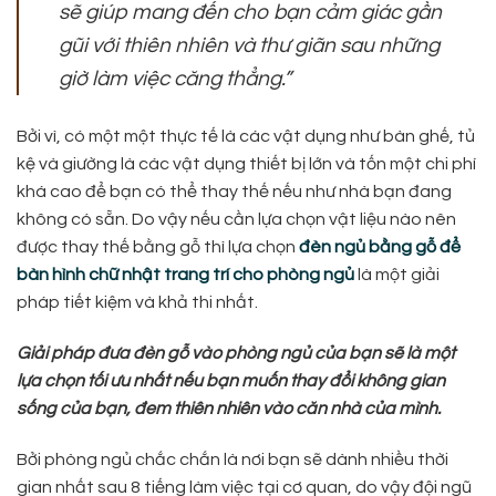
sẽ giúp mang đến cho bạn cảm giác gần
gũi với thiên nhiên và thư giãn sau những
giờ làm việc căng thẳng.”
Bởi vì, có một một thực tế là các vật dụng như bàn ghế, tủ
kệ và giường là các vật dụng thiết bị lớn và tốn một chi phí
khá cao để bạn có thể thay thế nếu như nhà bạn đang
không có sẵn. Do vậy nếu cần lựa chọn vật liệu nào nên
được thay thế bằng gỗ thì lựa chọn
đèn ngủ bằng gỗ để
bàn hình chữ nhật trang trí cho phòng ngủ
là một giải
pháp tiết kiệm và khả thi nhất.
Giải pháp đưa đèn gỗ vào phòng ngủ của bạn sẽ là một
lựa chọn tối ưu nhất nếu bạn muốn thay đổi không gian
sống của bạn, đem thiên nhiên vào căn nhà của mình.
Bởi phòng ngủ chắc chắn là nơi bạn sẽ dành nhiều thời
gian nhất sau 8 tiếng làm việc tại cơ quan, do vậy đội ngũ