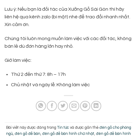
Lưu ý: Nếu bạn là đối tác của Xưởng Gỗ Sài Gòn thì hãy
liên hệ qua kênh zalo (bí mật) nhé để trao đổi nhanh nhất.
Xin cảm ơn.
Chúng tôi luôn mong muốn làm việc với các đối tác, không
bán lẻ dù đơn hàng lớn hay nhỏ.
Giờ làm việc:
Thứ 2 đến thứ 7: 8h – 17h
Chủ nhật và ngày lễ: Không làm việc
Bài viết này được đăng trong
Tin tức
và được gắn thẻ
đèn gỗ cho phòng
ngủ
,
đèn gỗ để bàn
,
đèn gỗ để bàn hình chữ nhật
,
đèn gỗ để bàn hình