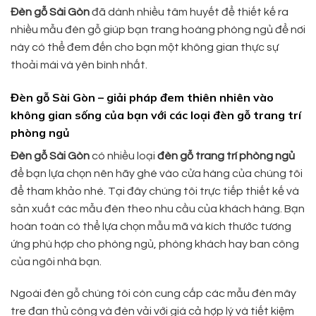
Đèn gỗ Sài Gòn
đã dành nhiều tâm huyết để thiết kế ra
nhiều mẫu đèn gỗ giúp bạn trang hoàng phòng ngủ để nơi
này có thể đem đến cho bạn một không gian thực sự
thoải mái và yên bình nhất.
Đèn gỗ Sài Gòn – giải pháp đem thiên nhiên vào
không gian sống của bạn với các loại đèn gỗ trang trí
phòng ngủ
Đèn gỗ Sài Gòn
có nhiều loại
đèn gỗ trang trí phòng ngủ
để bạn lựa chọn nên hãy ghé vào cửa hàng của chúng tôi
để tham khảo nhé. Tại đây chúng tôi trực tiếp thiết kế và
sản xuất các mẫu đèn theo nhu cầu của khách hàng. Bạn
hoàn toàn có thể lựa chọn mẫu mã và kích thước tương
ứng phù hợp cho phòng ngủ, phòng khách hay ban công
của ngôi nhà bạn.
Ngoài đèn gỗ chúng tôi còn cung cấp các mẫu đèn mây
tre đan thủ công và đèn vải với giá cả hợp lý và tiết kiệm