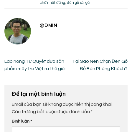
chữ nhật đứng
,
đèn gỗ sài gòn
.
@DMIN
Lão nông Tư Quyết đưa sản
Tại Sao Nên Chọn Đèn Gỗ
phẩm mây tre Việt ra thế giới
Để Bàn Phòng Khách?
Để lại một bình luận
Email của bạn sẽ không được hiển thị công khai.
Các trường bắt buộc được đánh dấu
*
Bình luận
*