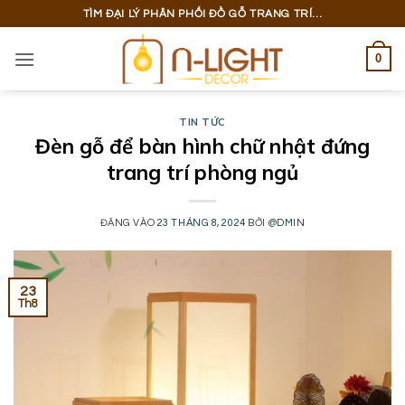
Bỏ
TÌM ĐẠI LÝ PHÂN PHỐI ĐỒ GỖ TRANG TRÍ...
qua
nội
0
dung
TIN TỨC
Đèn gỗ để bàn hình chữ nhật đứng
trang trí phòng ngủ
ĐĂNG VÀO
23 THÁNG 8, 2024
BỞI
@DMIN
23
Th8