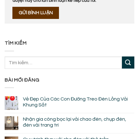
duyệt này cho lần bình luận kế tiếp của tôi.
TÌM KIẾM
BÀI MỚI ĐĂNG
Vẻ Đẹp Của Các Con Đường Treo Đèn Lồng Vải
Khung Sắt
Không
có
Nhận gia công bọc lại vải chao đèn, chụp đèn,
bình
luận
đèn vải trang trí
ở
Vẻ
Không
Đẹp
có