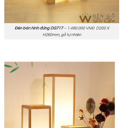
Đèn bàn hình đứng DG717
– 1.490.000 VNĐ D200 X
H260mm, gỗ tự nhiên