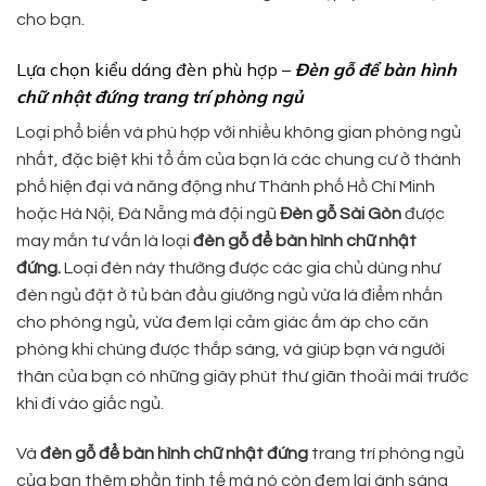
cho bạn.
Lựa chọn kiểu dáng đèn phù hợp –
Đèn gỗ để bàn hình
chữ nhật đứng trang trí phòng ngủ
Loại phổ biến và phù hợp với nhiều không gian phòng ngủ
nhất, đặc biệt khi tổ ấm của bạn là các chung cư ở thành
phố hiện đại và năng động như Thành phố Hồ Chí Minh
hoặc Hà Nội, Đà Nẵng mà đội ngũ
Đèn gỗ Sài Gòn
được
may mắn tư vấn là loại
đèn gỗ để bàn
hình chữ nhật
đứng.
Loại đèn này thường được các gia chủ dùng như
đèn ngủ đặt ở tủ bàn đầu giường ngủ vừa là điểm nhấn
cho phòng ngủ, vừa đem lại cảm giác ấm áp cho căn
phòng khi chúng được thắp sáng, và giúp bạn và người
thân của bạn có những giây phút thư giãn thoải mái trước
khi đi vào giấc ngủ.
Và
đèn gỗ để bàn hình chữ nhật đứng
trang trí phòng ngủ
của bạn thêm phần tinh tế mà nó còn đem lại ánh sáng