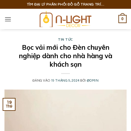
Bỏ
TÌM ĐẠI LÝ PHÂN PHỐI ĐỒ GỖ TRANG TRÍ...
qua
nội
0
dung
TIN TỨC
Bọc vải mới cho Đèn chuyên
nghiệp dành cho nhà hàng và
khách sạn
ĐĂNG VÀO
19 THÁNG 9, 2024
BỞI
@DMIN
19
Th9