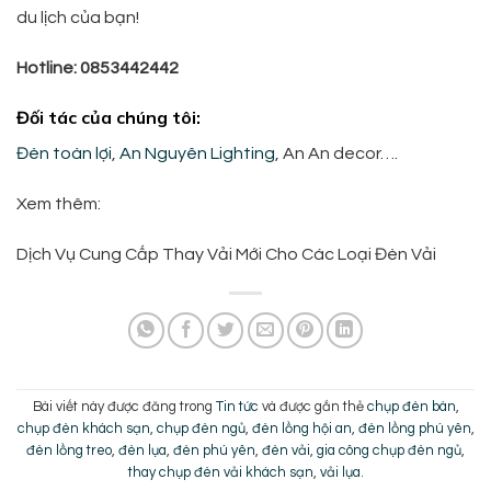
du lịch của bạn!
Hotline: 0853442442
Đối tác của chúng tôi:
Đèn toàn lợi
,
An Nguyên Lighting
, An An decor….
Xem thêm:
Dịch Vụ Cung Cấp Thay Vải Mới Cho Các Loại Đèn Vải
Bài viết này được đăng trong
Tin tức
và được gắn thẻ
chụp đèn bàn
,
chụp đèn khách sạn
,
chụp đèn ngủ
,
đèn lồng hội an
,
đèn lồng phú yên
,
đèn lồng treo
,
đèn lụa
,
đèn phú yên
,
đèn vải
,
gia công chụp đèn ngủ
,
thay chụp đèn vải khách sạn
,
vải lụa
.