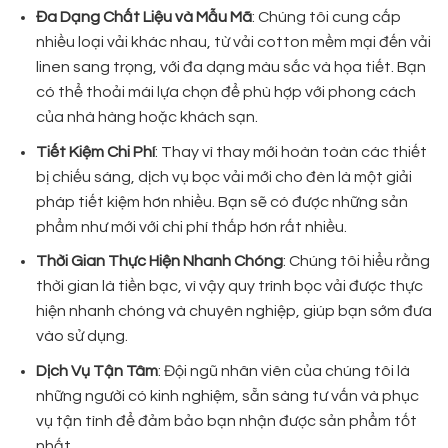
Đa Dạng Chất Liệu và Mẫu Mã
: Chúng tôi cung cấp
nhiều loại vải khác nhau, từ vải cotton mềm mại đến vải
linen sang trọng, với đa dạng màu sắc và họa tiết. Bạn
có thể thoải mái lựa chọn để phù hợp với phong cách
của nhà hàng hoặc khách sạn.
Tiết Kiệm Chi Phí
: Thay vì thay mới hoàn toàn các thiết
bị chiếu sáng, dịch vụ bọc vải mới cho đèn là một giải
pháp tiết kiệm hơn nhiều. Bạn sẽ có được những sản
phẩm như mới với chi phí thấp hơn rất nhiều.
Thời Gian Thực Hiện Nhanh Chóng
: Chúng tôi hiểu rằng
thời gian là tiền bạc, vì vậy quy trình bọc vải được thực
hiện nhanh chóng và chuyên nghiệp, giúp bạn sớm đưa
vào sử dụng.
Dịch Vụ Tận Tâm
: Đội ngũ nhân viên của chúng tôi là
những người có kinh nghiệm, sẵn sàng tư vấn và phục
vụ tận tình để đảm bảo bạn nhận được sản phẩm tốt
nhất.