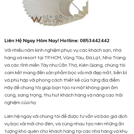
Liên Hệ Ngay Hôm Nay! Hotline: 0853442442
Với nhiều năm kinh nghiệm phục vụ các khách sạn, nhà
hàng và resort tại TP.HCM, Vũng Tàu, Đà Lạt, Nha Trang
và các tỉnh miền Tây như Cần Thơ, Kiên Giang, chúng tôi
cam kết mang đến sản phẩm bọc vải mới đẹp mắt, bền bỉ
và phù hợp với phong cách thiết kế của từng địa điểm.
Hãy để chúng tôi giúp bạn tạo ra một không gian ấm
cúng, sang trọng, thu hút khách hàng và nâng cao trải
nghiệm của họ.
Liên hệ ngay với chúng tôi để được tư vấn và báo giá dịch
vụ bọc vải mới cho đèn, và cùng nhau tạo nên những ấn
tượng khó quên cho khách hàng tại các nhà hàng và khu