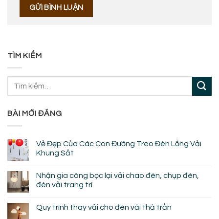
TÌM KIẾM
BÀI MỚI ĐĂNG
Vẻ Đẹp Của Các Con Đường Treo Đèn Lồng Vải
Khung Sắt
Không
có
Nhận gia công bọc lại vải chao đèn, chụp đèn,
bình
luận
đèn vải trang trí
ở
Vẻ
Không
Đẹp
có
Quy trình thay vải cho đèn vải thả trần
Của
bình
Các
luận
Không