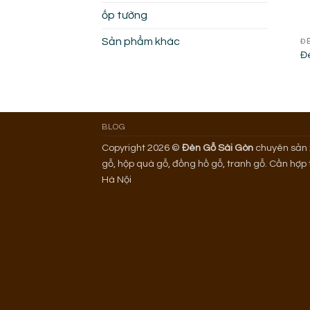
ốp tường
Sản phẩm khác
Đ
Đè
BLOG
Copyright 2026 ©
Đèn Gỗ Sài Gòn
chuyên sản x
gỗ, hộp quà gỗ, đồng hồ gỗ, tranh gỗ. Cần hợp
Hà Nội