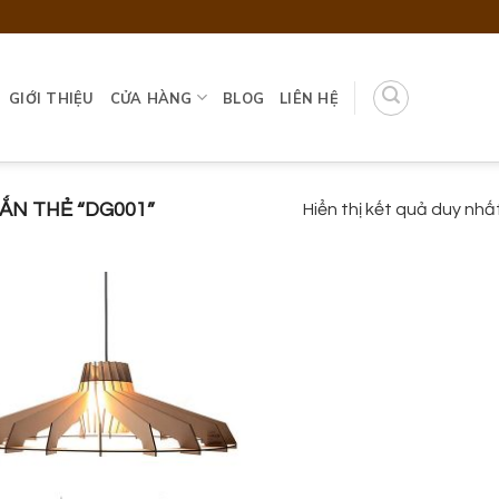
GIỚI THIỆU
CỬA HÀNG
BLOG
LIÊN HỆ
N THẺ “DG001”
Hiển thị kết quả duy nhấ
Add to
wishlist