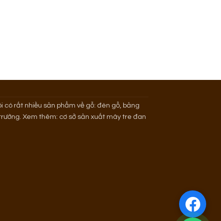
i có rất nhiều sản phẩm về gỗ: đèn gỗ, bảng
ị trường. Xem thêm:
cơ sở sản xuất mây tre đan