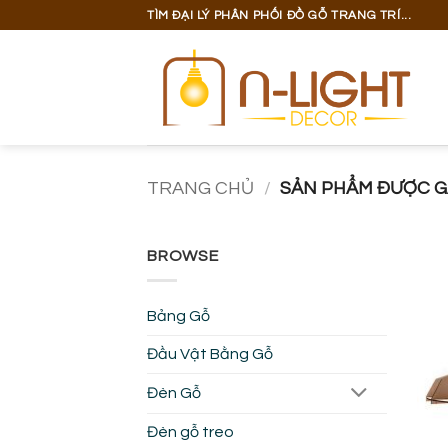
Bỏ
TÌM ĐẠI LÝ PHÂN PHỐI ĐỒ GỖ TRANG TRÍ...
qua
nội
dung
TRANG CHỦ
/
SẢN PHẨM ĐƯỢC GẮ
BROWSE
Bảng Gỗ
Đầu Vật Bằng Gỗ
Đèn Gỗ
Đèn gỗ treo