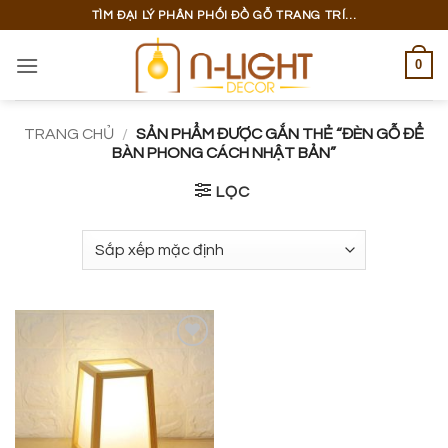
Bỏ
TÌM ĐẠI LÝ PHÂN PHỐI ĐỒ GỖ TRANG TRÍ...
qua
nội
0
dung
TRANG CHỦ
/
SẢN PHẨM ĐƯỢC GẮN THẺ “ĐÈN GỖ ĐỂ
BÀN PHONG CÁCH NHẬT BẢN”
LỌC
Add to
wishlist