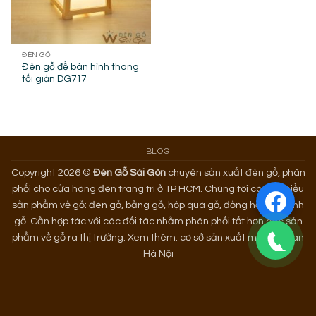
ĐÈN GỖ
Đèn gỗ để bàn hình thang
tối giản DG717
BLOG
Copyright 2026 ©
Đèn Gỗ Sài Gòn
chuyên sản xuất đèn gỗ, phân
phối cho cửa hàng đèn trang trí ở TP HCM. Chúng tôi có rất nhiều
sản phẩm về gỗ: đèn gỗ, bảng gỗ, hộp quà gỗ, đồng hồ gỗ, tranh
gỗ. Cần hợp tác với các đối tác nhằm phân phối tốt hơn các sản
phẩm về gỗ ra thị trường. Xem thêm:
cơ sở sản xuất mây tre đan
Hà Nội